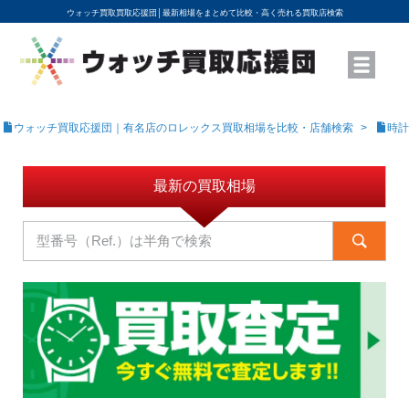
ウォッチ買取買取応援団│
最新相場をまとめて比較・高く売れる買取店検索
YouTubeで動画を公開中
ROLEXモデル名から買取相場を調べる
高級時計ブランド名から買取相場を調べる
地域から買取店を探す
店舗名から買取店を探す
ブランド時計を高く売る方法
買取査定を依頼する
ウォッチ買取応援団｜有名店のロレックス買取相場を比較・店舗検索
時計
最新の買取相場