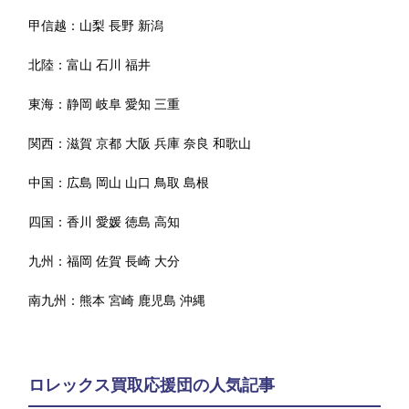
甲信越：
山梨
長野
新潟
北陸：
富山
石川
福井
東海：
静岡
岐阜
愛知
三重
関西：
滋賀
京都
大阪
兵庫
奈良
和歌山
中国：
広島
岡山
山口
鳥取
島根
四国：
香川
愛媛
徳島
高知
九州：
福岡
佐賀
長崎
大分
南九州：
熊本
宮崎
鹿児島
沖縄
ロレックス買取応援団の人気記事