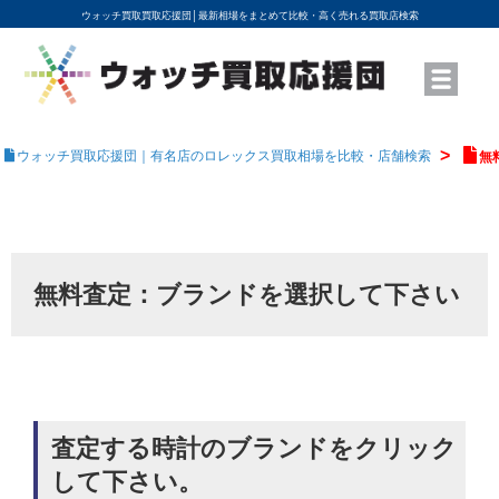
ウォッチ買取買取応援団│
最新相場をまとめて比較・高く売れる買取店検索
YouTubeで動画を公開中
ROLEXモデル名から買取相場を調べる
高級時計ブランド名から買取相場を調べる
地域から買取店を探す
店舗名から買取店を探す
ブランド時計を高く売る方法
買取査定を依頼する
ウォッチ買取応援団｜有名店のロレックス買取相場を比較・店舗検索
無
無料査定：ブランドを選択して下さい
査定する時計のブランドをクリック
して下さい。