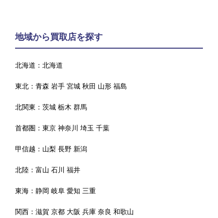
地域から買取店を探す
北海道：
北海道
東北：
青森
岩手
宮城
秋田
山形
福島
北関東：
茨城
栃木
群馬
首都圏：
東京
神奈川
埼玉
千葉
甲信越：
山梨
長野
新潟
北陸：
富山
石川
福井
東海：
静岡
岐阜
愛知
三重
関西：
滋賀
京都
大阪
兵庫
奈良
和歌山