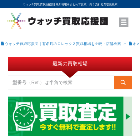
ウォッチ買取買取応援団│
最新相場をまとめて比較・高く売れる買取店検索
YouTubeで動画を公開中
ROLEXモデル名から買取相場を調べる
高級時計ブランド名から買取相場を調べる
地域から買取店を探す
店舗名から買取店を探す
ブランド時計を高く売る方法
買取査定を依頼する
ウォッチ買取応援団｜有名店のロレックス買取相場を比較・店舗検索
オメ
最新の買取相場