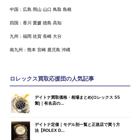
中国：
広島
岡山
山口
鳥取
島根
四国：
香川
愛媛
徳島
高知
九州：
福岡
佐賀
長崎
大分
南九州：
熊本
宮崎
鹿児島
沖縄
ロレックス買取応援団の人気記事
デイトナ買取価格・相場まとめ(ロレックス SS
製)｜有名店の...
デイトナ定価｜モデル別一覧と正規店で買う方
法【ROLEX D...