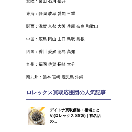
北陸：
富山
石川
福井
東海：
静岡
岐阜
愛知
三重
関西：
滋賀
京都
大阪
兵庫
奈良
和歌山
中国：
広島
岡山
山口
鳥取
島根
四国：
香川
愛媛
徳島
高知
九州：
福岡
佐賀
長崎
大分
南九州：
熊本
宮崎
鹿児島
沖縄
ロレックス買取応援団の人気記事
デイトナ買取価格・相場まと
め(ロレックス SS製)｜有名店
の...