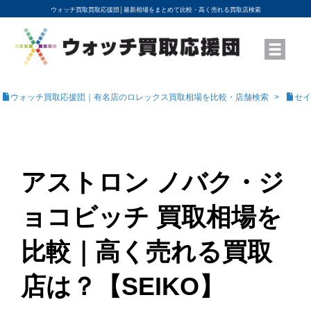
ウォッチ買取買取応援団│
最新相場をまとめて比較・高く売れる買取店検索
YouTubeで動画を公開中
ROLEXモデル名から買取相場を調べる
高級時計ブランド名から買取相場を調べる
地域から買取店を探す
店舗名から買取店を探す
ブランド時計を高く売る方法
買取査定を依頼する
ウォッチ買取応援団｜有名店のロレックス買取相場を比較・店舗検索
セイ
アストロン ノバク・ジ
ョコビッチ 買取相場を
比較｜高く売れる買取
店は？【SEIKO】