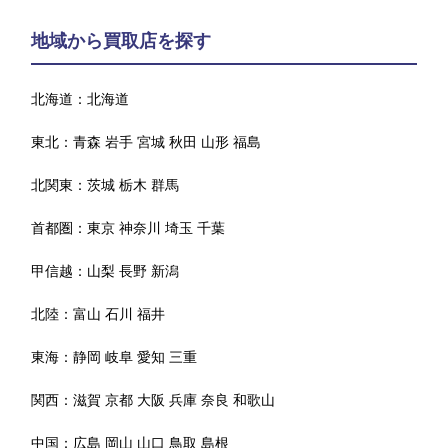
地域から買取店を探す
北海道：
北海道
東北：
青森
岩手
宮城
秋田
山形
福島
北関東：
茨城
栃木
群馬
首都圏：
東京
神奈川
埼玉
千葉
甲信越：
山梨
長野
新潟
北陸：
富山
石川
福井
東海：
静岡
岐阜
愛知
三重
関西：
滋賀
京都
大阪
兵庫
奈良
和歌山
中国：
広島
岡山
山口
鳥取
島根