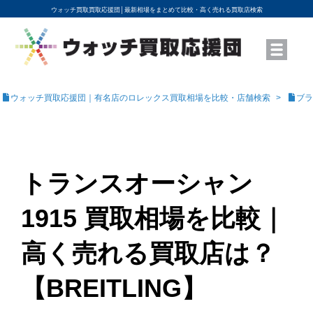
ウォッチ買取買取応援団│
最新相場をまとめて比較・高く売れる買取店検索
YouTubeで動画を公開中
ROLEXモデル名から買取相場を調べる
高級時計ブランド名から買取相場を調べる
地域から買取店を探す
店舗名から買取店を探す
ブランド時計を高く売る方法
買取査定を依頼する
ウォッチ買取応援団｜有名店のロレックス買取相場を比較・店舗検索
ブラ
トランスオーシャン
1915 買取相場を比較｜
高く売れる買取店は？
【BREITLING】