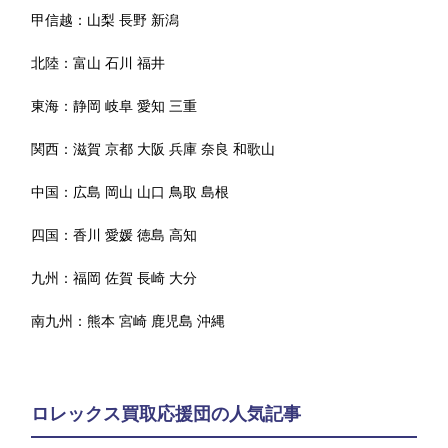
甲信越：
山梨
長野
新潟
北陸：
富山
石川
福井
東海：
静岡
岐阜
愛知
三重
関西：
滋賀
京都
大阪
兵庫
奈良
和歌山
中国：
広島
岡山
山口
鳥取
島根
四国：
香川
愛媛
徳島
高知
九州：
福岡
佐賀
長崎
大分
南九州：
熊本
宮崎
鹿児島
沖縄
ロレックス買取応援団の人気記事