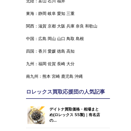
北陸：
富山
石川
福井
東海：
静岡
岐阜
愛知
三重
関西：
滋賀
京都
大阪
兵庫
奈良
和歌山
中国：
広島
岡山
山口
鳥取
島根
四国：
香川
愛媛
徳島
高知
九州：
福岡
佐賀
長崎
大分
南九州：
熊本
宮崎
鹿児島
沖縄
ロレックス買取応援団の人気記事
デイトナ買取価格・相場まと
め(ロレックス SS製)｜有名店
の...