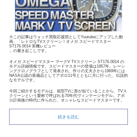
※この記事はウォッチ買取応援団としてYoutubeにアップした動
画、「レトロなTVスクリーン！オメガ スピードマスター
ST176.0014 実機レビュー
」の書き起こしです。
オメガ スピードマスター マークV TVスクリーン ST176.0014 の
モデル詳細情報です。スピードマスターの登場は1957年。レーシ
ングクロノグラフとして発表され、作りの丈夫さから1969年には
NASA公認の装備品としてアポロ11号とともに月に行った、伝説的
なモデルです。
今回ご紹介するモデルは、箱型TVに形が似ていることから、TVス
クリーンという愛称で呼ばれる70年代ヴィンテージモデル。アポ
ロ計画後の時代に作られた、オシャレなスピードマスターです。
続きを読む