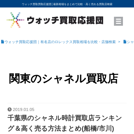
ウォッチ買取買取応援団│
最新相場をまとめて比較・高く売れる買取店検索
YouTubeで動画を公開中
ROLEXモデル名から買取相場を調べる
高級時計ブランド名から買取相場を調べる
地域から買取店を探す
店舗名から買取店を探す
ブランド時計を高く売る方法
買取査定を依頼する
ウォッチ買取応援団｜有名店のロレックス買取相場を比較・店舗検索
シャ
関東のシャネル買取店
2019.01.05
千葉県のシャネル時計買取店ランキン
グ＆高く売る方法まとめ(船橋/市川)