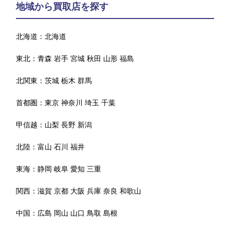
地域から買取店を探す
北海道：
北海道
東北：
青森
岩手
宮城
秋田
山形
福島
北関東：
茨城
栃木
群馬
首都圏：
東京
神奈川
埼玉
千葉
甲信越：
山梨
長野
新潟
北陸：
富山
石川
福井
東海：
静岡
岐阜
愛知
三重
関西：
滋賀
京都
大阪
兵庫
奈良
和歌山
中国：
広島
岡山
山口
鳥取
島根