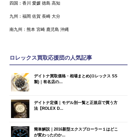
四国：
香川
愛媛
徳島
高知
九州：
福岡
佐賀
長崎
大分
南九州：
熊本
宮崎
鹿児島
沖縄
ロレックス買取応援団の人気記事
デイトナ買取価格・相場まとめ(ロレックス SS
製)｜有名店の...
デイトナ定価｜モデル別一覧と正規店で買う方
法【ROLEX D...
簡単解説｜2016新型エクスプローラー１はどこ
が変わったのか...