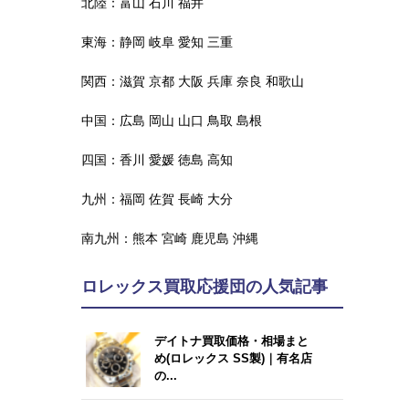
北陸：
富山
石川
福井
東海：
静岡
岐阜
愛知
三重
関西：
滋賀
京都
大阪
兵庫
奈良
和歌山
中国：
広島
岡山
山口
鳥取
島根
四国：
香川
愛媛
徳島
高知
九州：
福岡
佐賀
長崎
大分
南九州：
熊本
宮崎
鹿児島
沖縄
ロレックス買取応援団の人気記事
デイトナ買取価格・相場まと
め(ロレックス SS製)｜有名店
の...