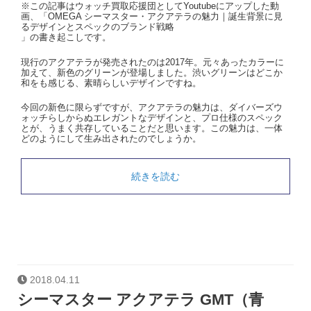
※この記事はウォッチ買取応援団としてYoutubeにアップした動
画、「OMEGA シーマスター・アクアテラの魅力｜誕生背景に見
るデザインとスペックのブランド戦略
」の書き起こしです。
現行のアクアテラが発売されたのは
2017
年。
元々あったカラーに
加えて、新色のグリーンが登場しました。
渋いグリーンは
どこか
和をも感じる、素晴らしいデザインですね。
今回の新色に限らずですが、アクアテラの魅力は、
ダイバーズウ
ォッチらしからぬエレガントなデザインと、プロ仕様のスペック
とが、うまく共存していることだと思います。
この魅力は、一体
どのようにして生み出されたのでしょうか。
続きを読む
2018.04.11
シーマスター アクアテラ GMT（青