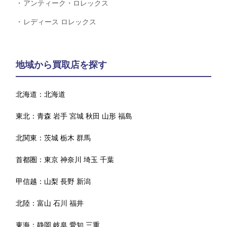
アンティーク・ロレックス
レディース ロレックス
地域から買取店を探す
北海道：
北海道
東北：
青森
岩手
宮城
秋田
山形
福島
北関東：
茨城
栃木
群馬
首都圏：
東京
神奈川
埼玉
千葉
甲信越：
山梨
長野
新潟
北陸：
富山
石川
福井
東海：
静岡
岐阜
愛知
三重