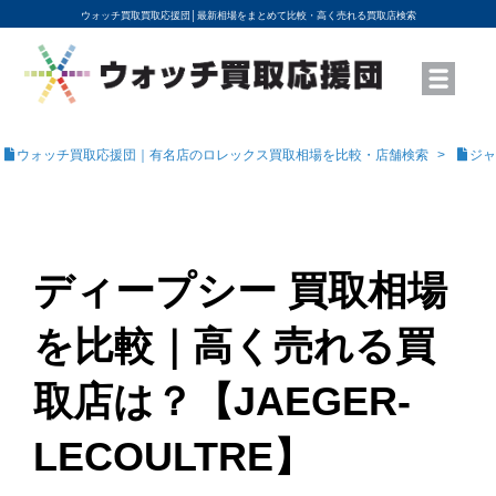
ウォッチ買取買取応援団│
最新相場をまとめて比較・高く売れる買取店検索
YouTubeで動画を公開中
ROLEXモデル名から買取相場を調べる
高級時計ブランド名から買取相場を調べる
地域から買取店を探す
店舗名から買取店を探す
ブランド時計を高く売る方法
買取査定を依頼する
ウォッチ買取応援団｜有名店のロレックス買取相場を比較・店舗検索
ジャ
ディープシー 買取相場
を比較｜高く売れる買
取店は？【JAEGER-
LECOULTRE】