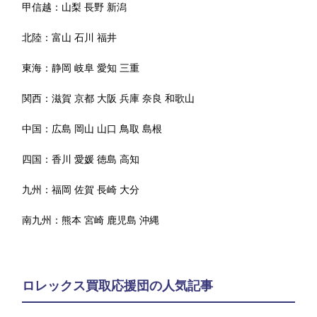
甲信越：
山梨
長野
新潟
北陸：
富山
石川
福井
東海：
静岡
岐阜
愛知
三重
関西：
滋賀
京都
大阪
兵庫
奈良
和歌山
中国：
広島
岡山
山口
鳥取
島根
四国：
香川
愛媛
徳島
高知
九州：
福岡
佐賀
長崎
大分
南九州：
熊本
宮崎
鹿児島
沖縄
ロレックス買取応援団の人気記事