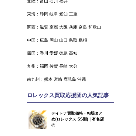
北陸：
富山
石川
福井
東海：
静岡
岐阜
愛知
三重
関西：
滋賀
京都
大阪
兵庫
奈良
和歌山
中国：
広島
岡山
山口
鳥取
島根
四国：
香川
愛媛
徳島
高知
九州：
福岡
佐賀
長崎
大分
南九州：
熊本
宮崎
鹿児島
沖縄
ロレックス買取応援団の人気記事
デイトナ買取価格・相場まと
め(ロレックス SS製)｜有名店
の...