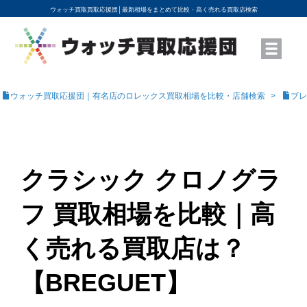
ウォッチ買取買取応援団│
最新相場をまとめて比較・高く売れる買取店検索
YouTubeで動画を公開中
ROLEXモデル名から買取相場を調べる
高級時計ブランド名から買取相場を調べる
地域から買取店を探す
店舗名から買取店を探す
ブランド時計を高く売る方法
買取査定を依頼する
ウォッチ買取応援団｜有名店のロレックス買取相場を比較・店舗検索
ブレ
クラシック クロノグラ
フ 買取相場を比較｜高
く売れる買取店は？
【BREGUET】