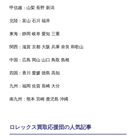
甲信越：
山梨
長野
新潟
北陸：
富山
石川
福井
東海：
静岡
岐阜
愛知
三重
関西：
滋賀
京都
大阪
兵庫
奈良
和歌山
中国：
広島
岡山
山口
鳥取
島根
四国：
香川
愛媛
徳島
高知
九州：
福岡
佐賀
長崎
大分
南九州：
熊本
宮崎
鹿児島
沖縄
ロレックス買取応援団の人気記事