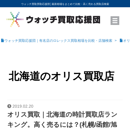
ウォッチ買取買取応援団│
最新相場をまとめて比較・高く売れる買取店検索
YouTubeで動画を公開中
ROLEXモデル名から買取相場を調べる
高級時計ブランド名から買取相場を調べる
地域から買取店を探す
店舗名から買取店を探す
ブランド時計を高く売る方法
買取査定を依頼する
ウォッチ買取応援団｜有名店のロレックス買取相場を比較・店舗検索
オリ
北海道のオリス買取店
2019.02.20
オリス買取｜北海道の時計買取店ラン
キング。高く売るには？(札幌/函館/旭