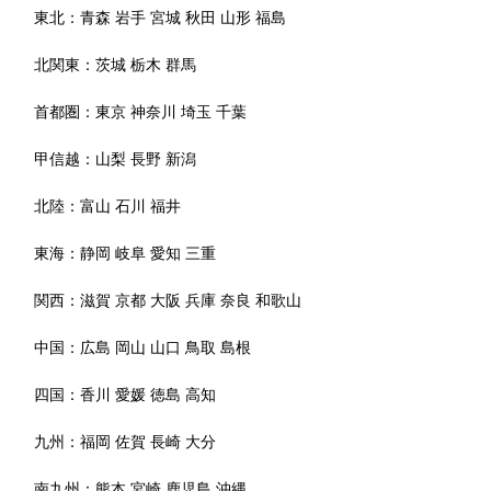
東北：
青森
岩手
宮城
秋田
山形
福島
北関東：
茨城
栃木
群馬
首都圏：
東京
神奈川
埼玉
千葉
甲信越：
山梨
長野
新潟
北陸：
富山
石川
福井
東海：
静岡
岐阜
愛知
三重
関西：
滋賀
京都
大阪
兵庫
奈良
和歌山
中国：
広島
岡山
山口
鳥取
島根
四国：
香川
愛媛
徳島
高知
九州：
福岡
佐賀
長崎
大分
南九州：
熊本
宮崎
鹿児島
沖縄