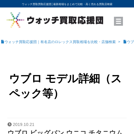
ウォッチ買取買取応援団│
最新相場をまとめて比較・高く売れる買取店検索
YouTubeで動画を公開中
ROLEXモデル名から買取相場を調べる
高級時計ブランド名から買取相場を調べる
地域から買取店を探す
店舗名から買取店を探す
ブランド時計を高く売る方法
買取査定を依頼する
ウォッチ買取応援団｜有名店のロレックス買取相場を比較・店舗検索
ウブ
ウブロ モデル詳細（ス
ペック等）
2019.10.21
ウブロ ビッグバン ウニコ チタニウム