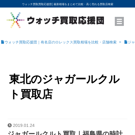
ウォッチ買取買取応援団│
最新相場をまとめて比較・高く売れる買取店検索
YouTubeで動画を公開中
ROLEXモデル名から買取相場を調べる
高級時計ブランド名から買取相場を調べる
地域から買取店を探す
店舗名から買取店を探す
ブランド時計を高く売る方法
買取査定を依頼する
ウォッチ買取応援団｜有名店のロレックス買取相場を比較・店舗検索
ジャ
東北のジャガールクル
ト買取店
2019.01.24
ジャガールクルト買取｜福島県の時計