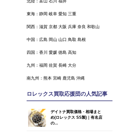
北陸：
富山
石川
福井
東海：
静岡
岐阜
愛知
三重
関西：
滋賀
京都
大阪
兵庫
奈良
和歌山
中国：
広島
岡山
山口
鳥取
島根
四国：
香川
愛媛
徳島
高知
九州：
福岡
佐賀
長崎
大分
南九州：
熊本
宮崎
鹿児島
沖縄
ロレックス買取応援団の人気記事
デイトナ買取価格・相場まと
め(ロレックス SS製)｜有名店
の...