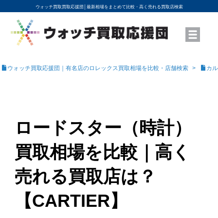
ウォッチ買取買取応援団│
最新相場をまとめて比較・高く売れる買取店検索
YouTubeで動画を公開中
ROLEXモデル名から買取相場を調べる
高級時計ブランド名から買取相場を調べる
地域から買取店を探す
店舗名から買取店を探す
ブランド時計を高く売る方法
買取査定を依頼する
ウォッチ買取応援団｜有名店のロレックス買取相場を比較・店舗検索
カル
ロードスター（時計）
買取相場を比較｜高く
売れる買取店は？
【CARTIER】