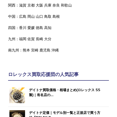
関西：
滋賀
京都
大阪
兵庫
奈良
和歌山
中国：
広島
岡山
山口
鳥取
島根
四国：
香川
愛媛
徳島
高知
九州：
福岡
佐賀
長崎
大分
南九州：
熊本
宮崎
鹿児島
沖縄
ロレックス買取応援団の人気記事
デイトナ買取価格・相場まとめ(ロレックス SS
製)｜有名店の...
デイトナ定価｜モデル別一覧と正規店で買う方