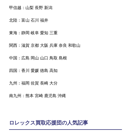
甲信越：
山梨
長野
新潟
北陸：
富山
石川
福井
東海：
静岡
岐阜
愛知
三重
関西：
滋賀
京都
大阪
兵庫
奈良
和歌山
中国：
広島
岡山
山口
鳥取
島根
四国：
香川
愛媛
徳島
高知
九州：
福岡
佐賀
長崎
大分
南九州：
熊本
宮崎
鹿児島
沖縄
ロレックス買取応援団の人気記事