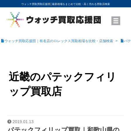
ウォッチ買取買取応援団│
最新相場をまとめて比較・高く売れる買取店検索
YouTubeで動画を公開中
ROLEXモデル名から買取相場を調べる
高級時計ブランド名から買取相場を調べる
地域から買取店を探す
店舗名から買取店を探す
ブランド時計を高く売る方法
買取査定を依頼する
ウォッチ買取応援団｜有名店のロレックス買取相場を比較・店舗検索
パテ
近畿のパテックフィリ
ップ買取店
2019.01.13
パテックフィリップ買取｜和歌山県の