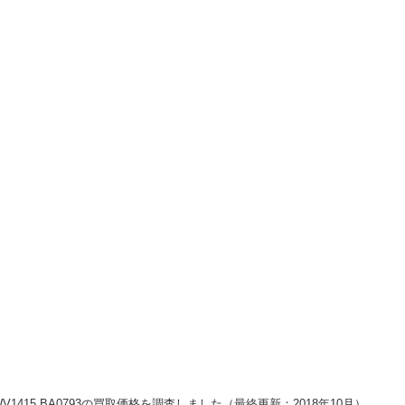
.WV1415.BA0793の買取価格を調査しました（最終更新：2018年10月）。