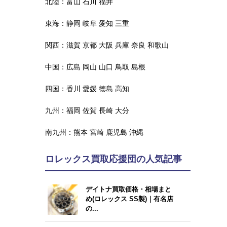
北陸：
富山
石川
福井
東海：
静岡
岐阜
愛知
三重
関西：
滋賀
京都
大阪
兵庫
奈良
和歌山
中国：
広島
岡山
山口
鳥取
島根
四国：
香川
愛媛
徳島
高知
九州：
福岡
佐賀
長崎
大分
南九州：
熊本
宮崎
鹿児島
沖縄
ロレックス買取応援団の人気記事
デイトナ買取価格・相場まと
め(ロレックス SS製)｜有名店
の...