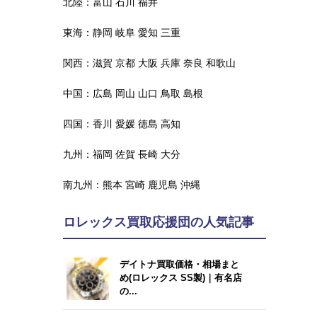
北陸：
富山
石川
福井
東海：
静岡
岐阜
愛知
三重
関西：
滋賀
京都
大阪
兵庫
奈良
和歌山
中国：
広島
岡山
山口
鳥取
島根
四国：
香川
愛媛
徳島
高知
九州：
福岡
佐賀
長崎
大分
南九州：
熊本
宮崎
鹿児島
沖縄
ロレックス買取応援団の人気記事
デイトナ買取価格・相場まと
め(ロレックス SS製)｜有名店
の...