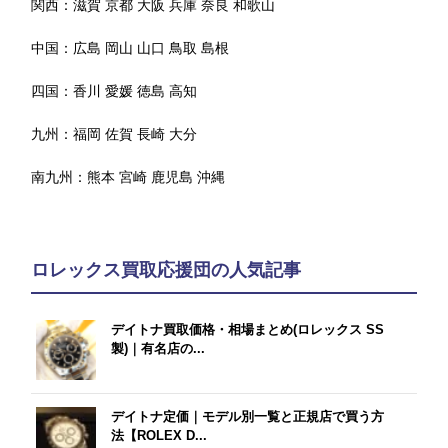
関西：
滋賀
京都
大阪
兵庫
奈良
和歌山
中国：
広島
岡山
山口
鳥取
島根
四国：
香川
愛媛
徳島
高知
九州：
福岡
佐賀
長崎
大分
南九州：
熊本
宮崎
鹿児島
沖縄
ロレックス買取応援団の人気記事
デイトナ買取価格・相場まとめ(ロレックス SS
製)｜有名店の...
デイトナ定価｜モデル別一覧と正規店で買う方
法【ROLEX D...