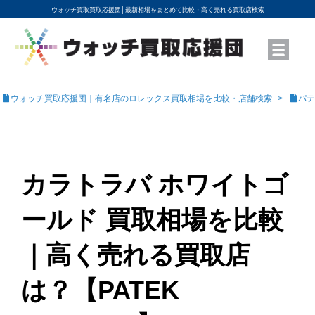
ウォッチ買取買取応援団│
最新相場をまとめて比較・高く売れる買取店検索
YouTubeで動画を公開中
ROLEXモデル名から買取相場を調べる
高級時計ブランド名から買取相場を調べる
地域から買取店を探す
店舗名から買取店を探す
ブランド時計を高く売る方法
買取査定を依頼する
ウォッチ買取応援団｜有名店のロレックス買取相場を比較・店舗検索
パテ
カラトラバ ホワイトゴ
ールド 買取相場を比較
｜高く売れる買取店
は？【PATEK