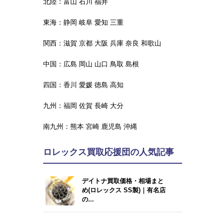
北陸：
富山
石川
福井
東海：
静岡
岐阜
愛知
三重
関西：
滋賀
京都
大阪
兵庫
奈良
和歌山
中国：
広島
岡山
山口
鳥取
島根
四国：
香川
愛媛
徳島
高知
九州：
福岡
佐賀
長崎
大分
南九州：
熊本
宮崎
鹿児島
沖縄
ロレックス買取応援団の人気記事
デイトナ買取価格・相場まと
め(ロレックス SS製)｜有名店
の...