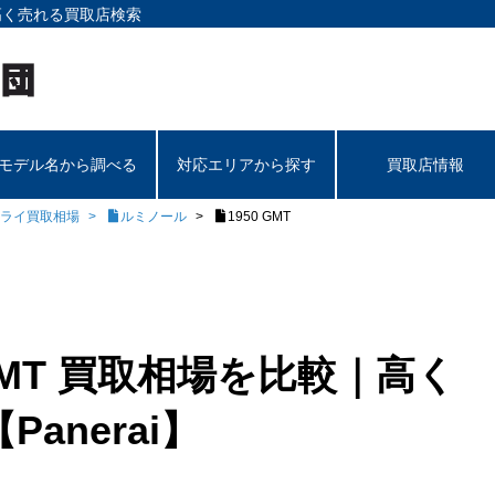
高く売れる買取店検索
モデル名から調べる
対応エリアから探す
買取店情報
ライ買取相場
ルミノール
1950 GMT
GMT 買取相場を比較｜高く
anerai】