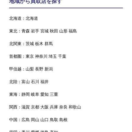
地域から買取店を探す
北海道：
北海道
東北：
青森
岩手
宮城
秋田
山形
福島
北関東：
茨城
栃木
群馬
首都圏：
東京
神奈川
埼玉
千葉
甲信越：
山梨
長野
新潟
北陸：
富山
石川
福井
東海：
静岡
岐阜
愛知
三重
関西：
滋賀
京都
大阪
兵庫
奈良
和歌山
中国：
広島
岡山
山口
鳥取
島根