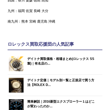
四国：
香川
愛媛
徳島
高知
九州：
福岡
佐賀
長崎
大分
南九州：
熊本
宮崎
鹿児島
沖縄
ロレックス買取応援団の人気記事
デイトナ買取価格・相場まとめ(ロレックス SS
製)｜有名店の...
デイトナ定価｜モデル別一覧と正規店で買う方
法【ROLEX D...
簡単解説｜2016新型エクスプローラー１はどこ
が変わったのか...