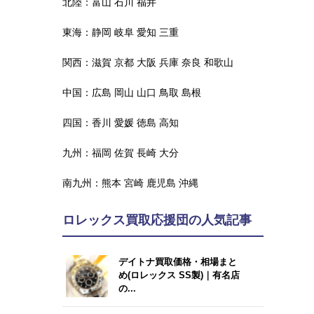
北陸：
富山
石川
福井
東海：
静岡
岐阜
愛知
三重
関西：
滋賀
京都
大阪
兵庫
奈良
和歌山
中国：
広島
岡山
山口
鳥取
島根
四国：
香川
愛媛
徳島
高知
九州：
福岡
佐賀
長崎
大分
南九州：
熊本
宮崎
鹿児島
沖縄
ロレックス買取応援団の人気記事
デイトナ買取価格・相場まと
め(ロレックス SS製)｜有名店
の...