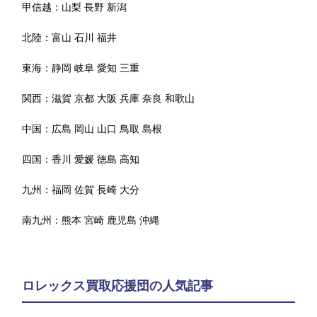
甲信越：
山梨
長野
新潟
北陸：
富山
石川
福井
東海：
静岡
岐阜
愛知
三重
関西：
滋賀
京都
大阪
兵庫
奈良
和歌山
中国：
広島
岡山
山口
鳥取
島根
四国：
香川
愛媛
徳島
高知
九州：
福岡
佐賀
長崎
大分
南九州：
熊本
宮崎
鹿児島
沖縄
ロレックス買取応援団の人気記事