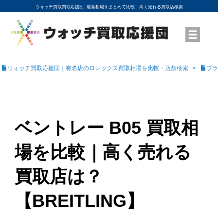
ウォッチ買取買取応援団│
最新相場をまとめて比較・高く売れる買取店検索
YouTubeで動画を公開中
ROLEXモデル名から買取相場を調べる
高級時計ブランド名から買取相場を調べる
地域から買取店を探す
店舗名から買取店を探す
ブランド時計を高く売る方法
買取査定を依頼する
ウォッチ買取応援団｜有名店のロレックス買取相場を比較・店舗検索
ブラ
ベントレー B05 買取相
場を比較｜高く売れる
買取店は？
【BREITLING】