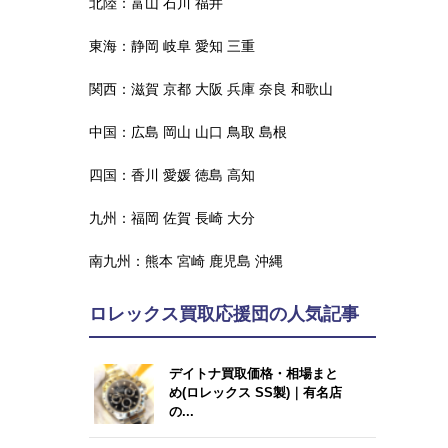
北陸：
富山
石川
福井
東海：
静岡
岐阜
愛知
三重
関西：
滋賀
京都
大阪
兵庫
奈良
和歌山
中国：
広島
岡山
山口
鳥取
島根
四国：
香川
愛媛
徳島
高知
九州：
福岡
佐賀
長崎
大分
南九州：
熊本
宮崎
鹿児島
沖縄
ロレックス買取応援団の人気記事
デイトナ買取価格・相場まと
め(ロレックス SS製)｜有名店
の...