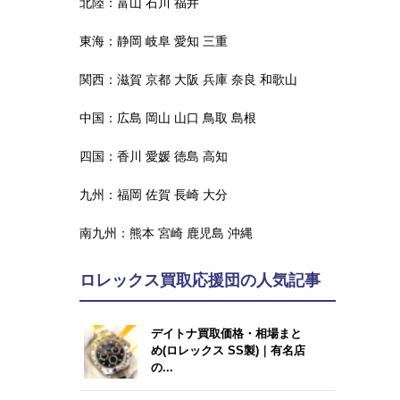
北陸：
富山
石川
福井
東海：
静岡
岐阜
愛知
三重
関西：
滋賀
京都
大阪
兵庫
奈良
和歌山
中国：
広島
岡山
山口
鳥取
島根
四国：
香川
愛媛
徳島
高知
九州：
福岡
佐賀
長崎
大分
南九州：
熊本
宮崎
鹿児島
沖縄
ロレックス買取応援団の人気記事
デイトナ買取価格・相場まと
め(ロレックス SS製)｜有名店
の...