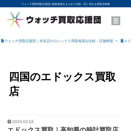
ウォッチ買取買取応援団│
最新相場をまとめて比較・高く売れる買取店検索
YouTubeで動画を公開中
ROLEXモデル名から買取相場を調べる
高級時計ブランド名から買取相場を調べる
地域から買取店を探す
店舗名から買取店を探す
ブランド時計を高く売る方法
買取査定を依頼する
ウォッチ買取応援団｜有名店のロレックス買取相場を比較・店舗検索
エド
四国のエドックス買取
店
2019.03.03
エドックス買取｜高知県の時計買取店