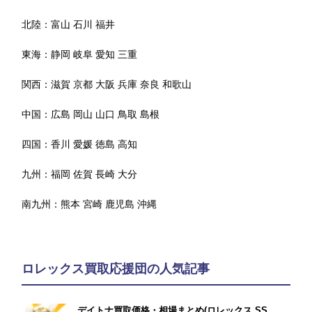
北陸：
富山
石川
福井
東海：
静岡
岐阜
愛知
三重
関西：
滋賀
京都
大阪
兵庫
奈良
和歌山
中国：
広島
岡山
山口
鳥取
島根
四国：
香川
愛媛
徳島
高知
九州：
福岡
佐賀
長崎
大分
南九州：
熊本
宮崎
鹿児島
沖縄
ロレックス買取応援団の人気記事
デイトナ買取価格・相場まとめ(ロレックス SS