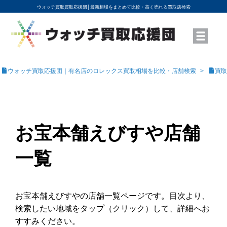
ウォッチ買取買取応援団│
最新相場をまとめて比較・高く売れる買取店検索
YouTubeで動画を公開中
ROLEXモデル名から買取相場を調べる
高級時計ブランド名から買取相場を調べる
地域から買取店を探す
店舗名から買取店を探す
ブランド時計を高く売る方法
買取査定を依頼する
ウォッチ買取応援団｜有名店のロレックス買取相場を比較・店舗検索
買取
お宝本舗えびすや店舗
一覧
お宝本舗えびすやの店舗一覧ページです。目次より、
検索したい地域をタップ（クリック）して、詳細へお
すすみください。