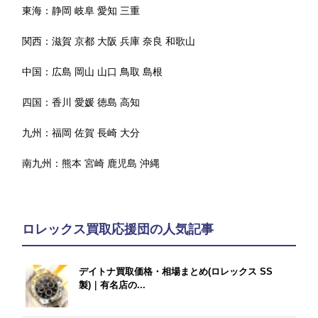
東海：
静岡
岐阜
愛知
三重
関西：
滋賀
京都
大阪
兵庫
奈良
和歌山
中国：
広島
岡山
山口
鳥取
島根
四国：
香川
愛媛
徳島
高知
九州：
福岡
佐賀
長崎
大分
南九州：
熊本
宮崎
鹿児島
沖縄
ロレックス買取応援団の人気記事
デイトナ買取価格・相場まとめ(ロレックス SS
製)｜有名店の...