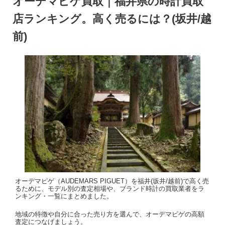
オーデマピゲ買取｜福井県の時計買取
店ランキング。高く売るには？(坂井/越
前)
オーデマピゲ（AUDEMARS PIGUET）を福井(坂井/越前)で高く売
るために、モデル別の査定相場や、ブランド時計の買取業者をラ
ンキング・一覧にまとめました。
地域の特徴や自分に合った売り方を選んで、オーデマピゲの高額
査定につなげましょう。