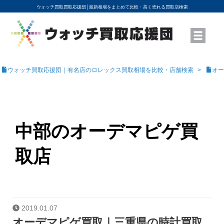
ウォッチ買取買取応援団│
最新相場をまとめて比較・高く売れる買取店検索
YouTubeで動画を公開中
ROLEXモデル名から買取相場を調べる
高級時計ブランド名から買取相場を調べる
地域から買取店を探す
店舗名から買取店を探す
ブランド時計を高く売る方法
買取査定を依頼する
ウォッチ買取応援団｜有名店のロレックス買取相場を比較・店舗検索
オー
中部のオーデマピゲ買
取店
2019.01.07
オーデマピゲ買取｜三重県の時計買取