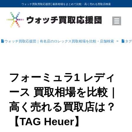
ウォッチ買取買取応援団│
最新相場をまとめて比較・高く売れる買取店検索
YouTubeで動画を公開中
ROLEXモデル名から買取相場を調べる
高級時計ブランド名から買取相場を調べる
地域から買取店を探す
店舗名から買取店を探す
ブランド時計を高く売る方法
買取査定を依頼する
ウォッチ買取応援団｜有名店のロレックス買取相場を比較・店舗検索
タグ
フォーミュラ1 レディ
ース 買取相場を比較｜
高く売れる買取店は？
【TAG Heuer】