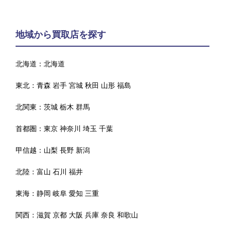
地域から買取店を探す
北海道：
北海道
東北：
青森
岩手
宮城
秋田
山形
福島
北関東：
茨城
栃木
群馬
首都圏：
東京
神奈川
埼玉
千葉
甲信越：
山梨
長野
新潟
北陸：
富山
石川
福井
東海：
静岡
岐阜
愛知
三重
関西：
滋賀
京都
大阪
兵庫
奈良
和歌山