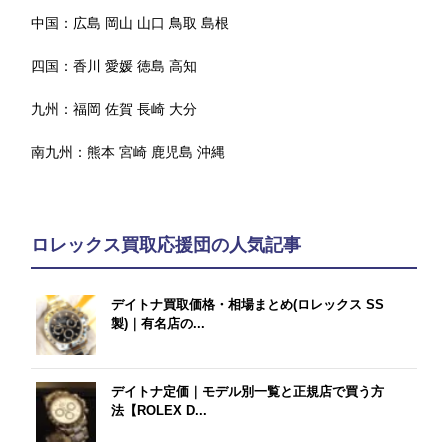
中国：
広島
岡山
山口
鳥取
島根
四国：
香川
愛媛
徳島
高知
九州：
福岡
佐賀
長崎
大分
南九州：
熊本
宮崎
鹿児島
沖縄
ロレックス買取応援団の人気記事
デイトナ買取価格・相場まとめ(ロレックス SS
製)｜有名店の...
デイトナ定価｜モデル別一覧と正規店で買う方
法【ROLEX D...