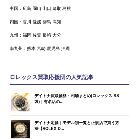
中国：
広島
岡山
山口
鳥取
島根
四国：
香川
愛媛
徳島
高知
九州：
福岡
佐賀
長崎
大分
南九州：
熊本
宮崎
鹿児島
沖縄
ロレックス買取応援団の人気記事
デイトナ買取価格・相場まとめ(ロレックス SS
製)｜有名店の...
デイトナ定価｜モデル別一覧と正規店で買う方
法【ROLEX D...