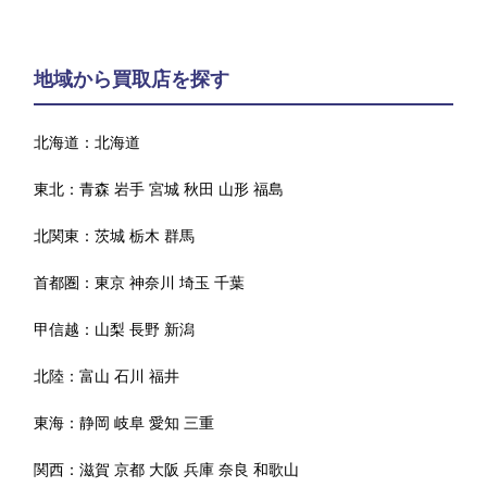
地域から買取店を探す
北海道：
北海道
東北：
青森
岩手
宮城
秋田
山形
福島
北関東：
茨城
栃木
群馬
首都圏：
東京
神奈川
埼玉
千葉
甲信越：
山梨
長野
新潟
北陸：
富山
石川
福井
東海：
静岡
岐阜
愛知
三重
関西：
滋賀
京都
大阪
兵庫
奈良
和歌山