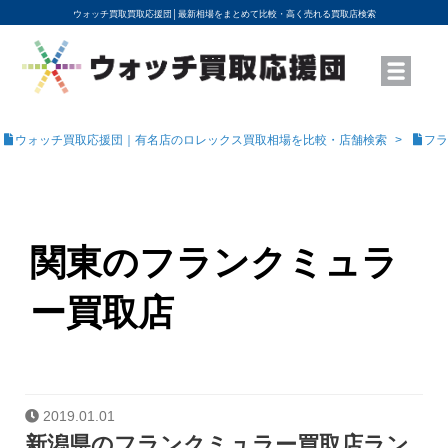
ウォッチ買取買取応援団│
最新相場をまとめて比較・高く売れる買取店検索
YouTubeで動画を公開中
ROLEXモデル名から買取相場を調べる
高級時計ブランド名から買取相場を調べる
地域から買取店を探す
店舗名から買取店を探す
ブランド時計を高く売る方法
買取査定を依頼する
ウォッチ買取応援団｜有名店のロレックス買取相場を比較・店舗検索
フラ
関東のフランクミュラ
ー買取店
2019.01.01
新潟県のフランクミュラー買取店ラン