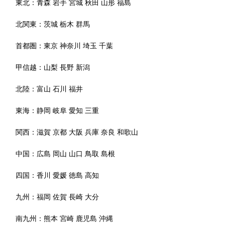
東北：
青森
岩手
宮城
秋田
山形
福島
北関東：
茨城
栃木
群馬
首都圏：
東京
神奈川
埼玉
千葉
甲信越：
山梨
長野
新潟
北陸：
富山
石川
福井
東海：
静岡
岐阜
愛知
三重
関西：
滋賀
京都
大阪
兵庫
奈良
和歌山
中国：
広島
岡山
山口
鳥取
島根
四国：
香川
愛媛
徳島
高知
九州：
福岡
佐賀
長崎
大分
南九州：
熊本
宮崎
鹿児島
沖縄