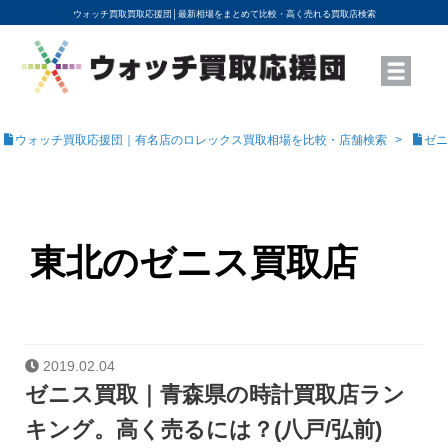
ウォッチ買取買取応援団│
最新相場をまとめて比較・高く売れる買取店検索
YouTubeで動画を公開中
ROLEXモデル名から買取相場を調べる
高級時計ブランド名から買取相場を調べる
地域から買取店を探す
店舗名から買取店を探す
ブランド時計を高く売る方法
買取査定を依頼する
ウォッチ買取応援団｜有名店のロレックス買取相場を比較・店舗検索
ゼニ
東北のゼニス買取店
2019.02.04
ゼニス買取｜青森県の時計買取店ラン
キング。高く売るには？(八戸/弘前)