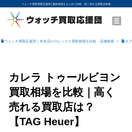
ウォッチ買取買取応援団│
最新相場をまとめて比較・高く売れる買取店検索
YouTubeで動画を公開中
ROLEXモデル名から買取相場を調べる
高級時計ブランド名から買取相場を調べる
地域から買取店を探す
店舗名から買取店を探す
ブランド時計を高く売る方法
買取査定を依頼する
ウォッチ買取応援団｜有名店のロレックス買取相場を比較・店舗検索
タグ
カレラ トゥールビヨン
買取相場を比較｜高く
売れる買取店は？
【TAG Heuer】