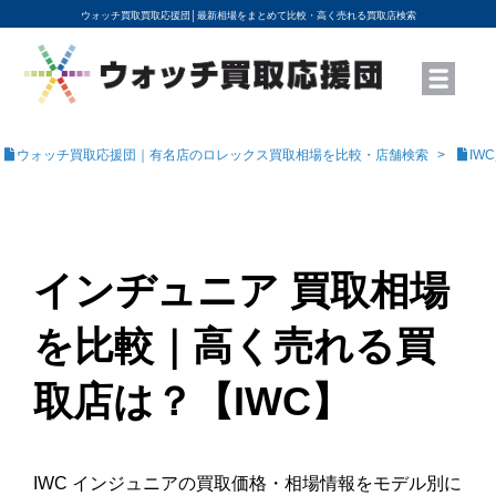
ウォッチ買取買取応援団│
最新相場をまとめて比較・高く売れる買取店検索
YouTubeで動画を公開中
ROLEXモデル名から買取相場を調べる
高級時計ブランド名から買取相場を調べる
地域から買取店を探す
店舗名から買取店を探す
ブランド時計を高く売る方法
買取査定を依頼する
ウォッチ買取応援団｜有名店のロレックス買取相場を比較・店舗検索
IW
インヂュニア 買取相場
を比較｜高く売れる買
取店は？【IWC】
IWC インジュニアの買取価格・相場情報をモデル別に