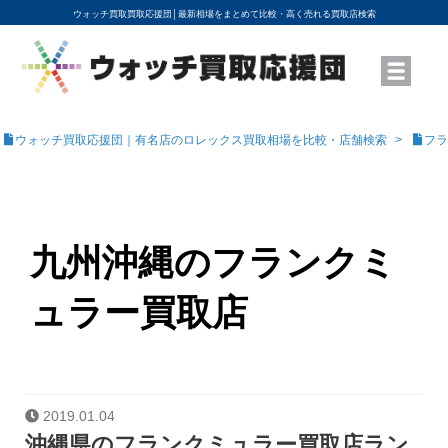
ウォッチ買取買取応援団│
最新相場をまとめて比較・高く売れる買取店検索
YouTubeで動画を公開中
ROLEXモデル名から買取相場を調べる
高級時計ブランド名から買取相場を調べる
地域から買取店を探す
店舗名から買取店を探す
ブランド時計を高く売る方法
買取査定を依頼する
ウォッチ買取応援団｜有名店のロレックス買取相場を比較・店舗検索
フラ
九州沖縄のフランクミ
ュラー買取店
2019.01.04
沖縄県のフランクミュラー買取店ラン