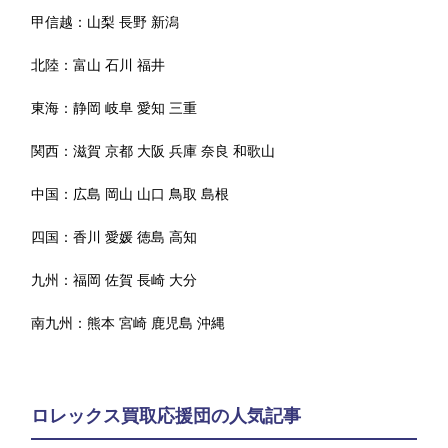
甲信越：
山梨
長野
新潟
北陸：
富山
石川
福井
東海：
静岡
岐阜
愛知
三重
関西：
滋賀
京都
大阪
兵庫
奈良
和歌山
中国：
広島
岡山
山口
鳥取
島根
四国：
香川
愛媛
徳島
高知
九州：
福岡
佐賀
長崎
大分
南九州：
熊本
宮崎
鹿児島
沖縄
ロレックス買取応援団の人気記事