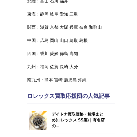
北陸：
富山
石川
福井
東海：
静岡
岐阜
愛知
三重
関西：
滋賀
京都
大阪
兵庫
奈良
和歌山
中国：
広島
岡山
山口
鳥取
島根
四国：
香川
愛媛
徳島
高知
九州：
福岡
佐賀
長崎
大分
南九州：
熊本
宮崎
鹿児島
沖縄
ロレックス買取応援団の人気記事
デイトナ買取価格・相場まと
め(ロレックス SS製)｜有名店
の...