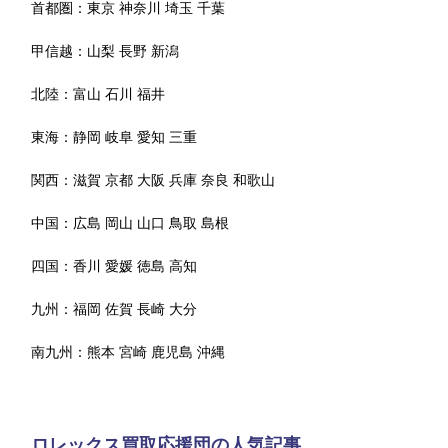
首都圏：
東京
神奈川
埼玉
千葉
甲信越：
山梨
長野
新潟
北陸：
富山
石川
福井
東海：
静岡
岐阜
愛知
三重
関西：
滋賀
京都
大阪
兵庫
奈良
和歌山
中国：
広島
岡山
山口
鳥取
島根
四国：
香川
愛媛
徳島
高知
九州：
福岡
佐賀
長崎
大分
南九州：
熊本
宮崎
鹿児島
沖縄
ロレックス買取応援団の人気記事