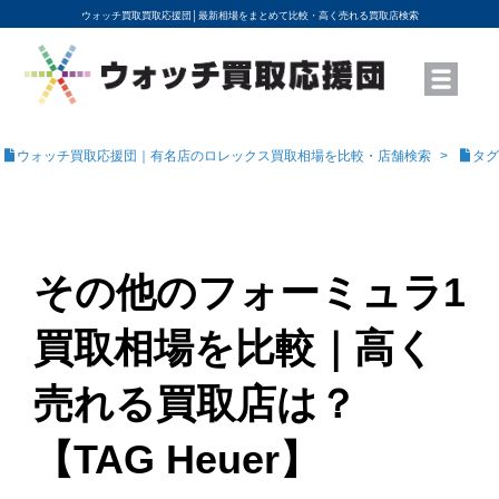
ウォッチ買取買取応援団│
最新相場をまとめて比較・高く売れる買取店検索
YouTubeで動画を公開中
ROLEXモデル名から買取相場を調べる
高級時計ブランド名から買取相場を調べる
地域から買取店を探す
店舗名から買取店を探す
ブランド時計を高く売る方法
買取査定を依頼する
ウォッチ買取応援団｜有名店のロレックス買取相場を比較・店舗検索
タグ
その他のフォーミュラ1
買取相場を比較｜高く
売れる買取店は？
【TAG Heuer】