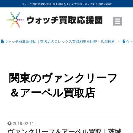
ウォッチ買取買取応援団│
最新相場をまとめて比較・高く売れる買取店検索
YouTubeで動画を公開中
ROLEXモデル名から買取相場を調べる
高級時計ブランド名から買取相場を調べる
地域から買取店を探す
店舗名から買取店を探す
ブランド時計を高く売る方法
買取査定を依頼する
ウォッチ買取応援団｜有名店のロレックス買取相場を比較・店舗検索
ヴァ
関東のヴァンクリーフ
＆アーペル買取店
2019.02.11
ヴァンクリーフ＆アーペル買取｜茨城