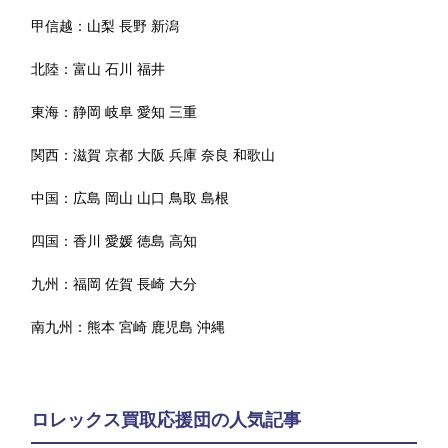
甲信越：
山梨
長野
新潟
北陸：
富山
石川
福井
東海：
静岡
岐阜
愛知
三重
関西：
滋賀
京都
大阪
兵庫
奈良
和歌山
中国：
広島
岡山
山口
鳥取
島根
四国：
香川
愛媛
徳島
高知
九州：
福岡
佐賀
長崎
大分
南九州：
熊本
宮崎
鹿児島
沖縄
ロレックス買取応援団の人気記事