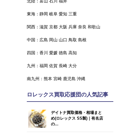
北陸：
富山
石川
福井
東海：
静岡
岐阜
愛知
三重
関西：
滋賀
京都
大阪
兵庫
奈良
和歌山
中国：
広島
岡山
山口
鳥取
島根
四国：
香川
愛媛
徳島
高知
九州：
福岡
佐賀
長崎
大分
南九州：
熊本
宮崎
鹿児島
沖縄
ロレックス買取応援団の人気記事
デイトナ買取価格・相場まと
め(ロレックス SS製)｜有名店
の...