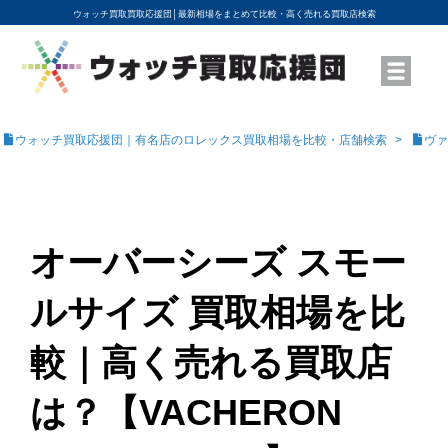
ウォッチ買取買取応援団│
最新相場をまとめて比較・高く売れる買取店検索
YouTubeで動画を公開中
ROLEXモデル名から買取相場を調べる
高級時計ブランド名から買取相場を調べる
地域から買取店を探す
店舗名から買取店を探す
ブランド時計を高く売る方法
買取査定を依頼する
ウォッチ買取応援団｜有名店のロレックス買取相場を比較・店舗検索
ヴァ
オーバーシーズ スモー
ルサイズ 買取相場を比
較｜高く売れる買取店
は？【VACHERON