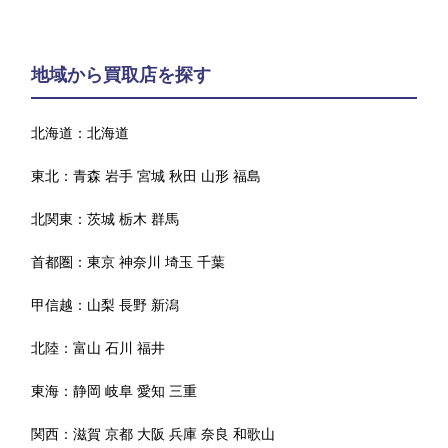
地域から買取店を探す
北海道：
北海道
東北：
青森
岩手
宮城
秋田
山形
福島
北関東：
茨城
栃木
群馬
首都圏：
東京
神奈川
埼玉
千葉
甲信越：
山梨
長野
新潟
北陸：
富山
石川
福井
東海：
静岡
岐阜
愛知
三重
関西：
滋賀
京都
大阪
兵庫
奈良
和歌山