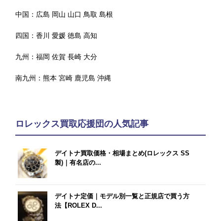
中国：
広島
岡山
山口
鳥取
島根
四国：
香川
愛媛
徳島
高知
九州：
福岡
佐賀
長崎
大分
南九州：
熊本
宮崎
鹿児島
沖縄
ロレックス買取応援団の人気記事
デイトナ買取価格・相場まとめ(ロレックス SS
製)｜有名店の...
デイトナ定価｜モデル別一覧と正規店で買う方
法【ROLEX D...