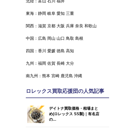
北陸：
富山
石川
福井
東海：
静岡
岐阜
愛知
三重
関西：
滋賀
京都
大阪
兵庫
奈良
和歌山
中国：
広島
岡山
山口
鳥取
島根
四国：
香川
愛媛
徳島
高知
九州：
福岡
佐賀
長崎
大分
南九州：
熊本
宮崎
鹿児島
沖縄
ロレックス買取応援団の人気記事
デイトナ買取価格・相場まと
め(ロレックス SS製)｜有名店
の...