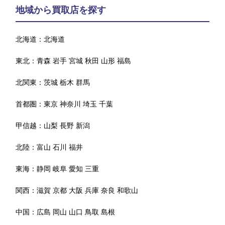
地域から買取店を探す
北海道：
北海道
東北：
青森
岩手
宮城
秋田
山形
福島
北関東：
茨城
栃木
群馬
首都圏：
東京
神奈川
埼玉
千葉
甲信越：
山梨
長野
新潟
北陸：
富山
石川
福井
東海：
静岡
岐阜
愛知
三重
関西：
滋賀
京都
大阪
兵庫
奈良
和歌山
中国：
広島
岡山
山口
鳥取
島根