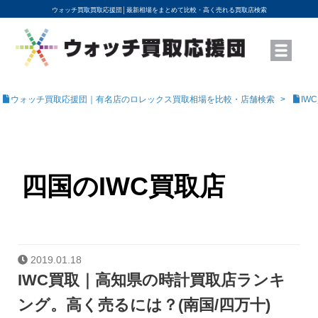
ウォッチ買取買取応援団│
最新相場をまとめて比較・高く売れる買取店検索
YouTubeで動画を公開中
ROLEXモデル名から買取相場を調べる
高級時計ブランド名から買取相場を調べる
地域から買取店を探す
店舗名から買取店を探す
ブランド時計を高く売る方法
買取査定を依頼する
ウォッチ買取応援団｜有名店のロレックス買取相場を比較・店舗検索
IW
四国のIWC買取店
2019.01.18
IWC買取｜高知県の時計買取店ランキ
ング。高く売るには？(南国/四万十)