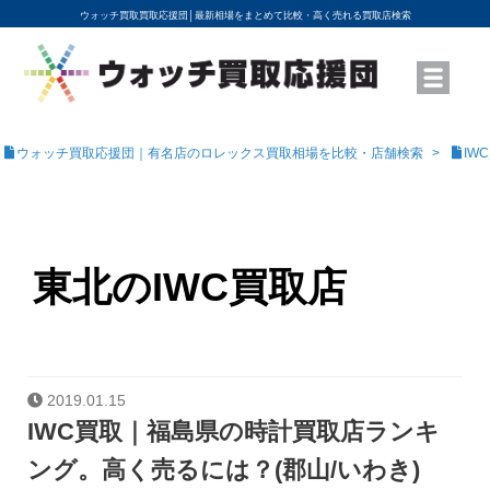
ウォッチ買取買取応援団│
最新相場をまとめて比較・高く売れる買取店検索
YouTubeで動画を公開中
ROLEXモデル名から買取相場を調べる
高級時計ブランド名から買取相場を調べる
地域から買取店を探す
店舗名から買取店を探す
ブランド時計を高く売る方法
買取査定を依頼する
ウォッチ買取応援団｜有名店のロレックス買取相場を比較・店舗検索
IW
東北のIWC買取店
2019.01.15
IWC買取｜福島県の時計買取店ランキ
ング。高く売るには？(郡山/いわき)