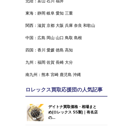
北陸：
富山
石川
福井
東海：
静岡
岐阜
愛知
三重
関西：
滋賀
京都
大阪
兵庫
奈良
和歌山
中国：
広島
岡山
山口
鳥取
島根
四国：
香川
愛媛
徳島
高知
九州：
福岡
佐賀
長崎
大分
南九州：
熊本
宮崎
鹿児島
沖縄
ロレックス買取応援団の人気記事
デイトナ買取価格・相場まと
め(ロレックス SS製)｜有名店
の...